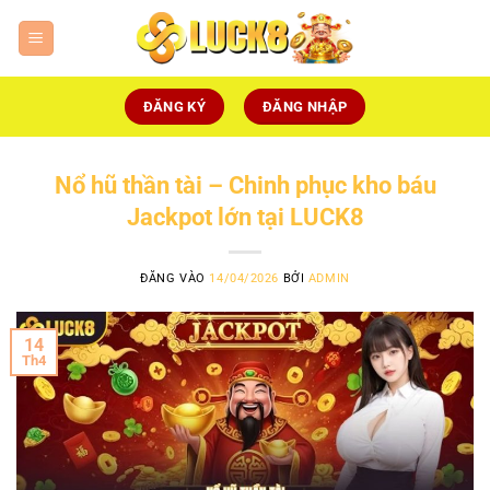
Bỏ
qua
nội
dung
ĐĂNG KÝ
ĐĂNG NHẬP
Nổ hũ thần tài – Chinh phục kho báu
Jackpot lớn tại LUCK8
ĐĂNG VÀO
14/04/2026
BỞI
ADMIN
14
Th4