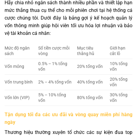
Hãy chia nhỏ ngân sách thành nhiều phần và thiết lập hạn
mức thắng thua cụ thể cho mỗi phiên chơi tại hệ thống cá
cược chúng tôi. Dưới đây là bảng gợi ý kế hoạch quản lý
vốn thông minh giúp hội viên tối ưu hóa lợi nhuận và bảo
vệ tài khoản cá nhân:
Mức độ ngân
Số tiền cược mỗi
Mục tiêu
Giới hạn
sách
vòng
thắng hũ
cắt lỗ
0.5% – 1% tổng
10% tổng
Vốn mỏng
20% tổng vốn
vốn
vốn
20% tổng
Vốn trung bình
2% – 4% tổng vốn
40% tổng vốn
vốn
5% – 10% tổng
30% tổng
Vốn lớn (VIP)
80% tổng vốn
vốn
vốn
Tận dụng tối đa các ưu đãi và vòng quay miễn phí hàng
ngày
Thương hiệu thường xuyên tổ chức các sự kiện đua top