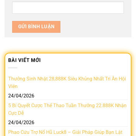
BÀI VIẾT MỚI
Thưởng Sinh Nhật 28,888K Siêu Khủng Nhất Tri Ân Hội
Viên
24/04/2026
5 Bí Quyết Cược Thể Thao Tuần Thưởng 22.888K Nhận
Cực Dễ
24/04/2026
Phao Cứu Trợ Nổ Hũ Luck8 – Giải Pháp Giúp Bạn Lật