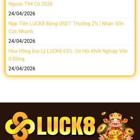
Ngược Thế Cờ 2026
24/04/2026
Nạp Tiền LUCK8 Bằng USDT Thưởng 2% | Nhận Vốn
Cực Nhanh
24/04/2026
Hoa Hồng Đại Lý LUCK8 65%: Cơ Hội Khởi Nghiệp Vốn
0 Đồng
24/04/2026