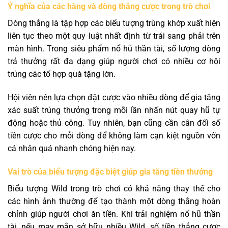
Ý nghĩa của các hàng và dòng thắng cược trong trò chơi
Dòng thắng là tập hợp các biểu tượng trùng khớp xuất hiện
liên tục theo một quy luật nhất định từ trái sang phải trên
màn hình. Trong siêu phẩm nổ hũ thần tài, số lượng dòng
trả thưởng rất đa dạng giúp người chơi có nhiều cơ hội
trúng các tổ hợp quà tặng lớn.
Hội viên nên lựa chọn đặt cược vào nhiều dòng để gia tăng
xác suất trúng thưởng trong mỗi lần nhấn nút quay hũ tự
động hoặc thủ công. Tuy nhiên, bạn cũng cần cân đối số
tiền cược cho mỗi dòng để không làm cạn kiệt nguồn vốn
cá nhân quá nhanh chóng hiện nay.
Vai trò của biểu tượng đặc biệt giúp gia tăng tiền thưởng
Biểu tượng Wild trong trò chơi có khả năng thay thế cho
các hình ảnh thường để tạo thành một dòng thắng hoàn
chỉnh giúp người chơi ăn tiền. Khi trải nghiệm nổ hũ thần
tài, nếu may mắn sở hữu nhiều Wild, số tiền thắng cược