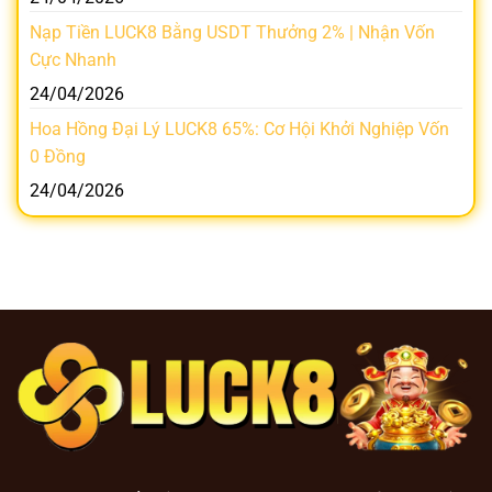
Nạp Tiền LUCK8 Bằng USDT Thưởng 2% | Nhận Vốn
Cực Nhanh
24/04/2026
Hoa Hồng Đại Lý LUCK8 65%: Cơ Hội Khởi Nghiệp Vốn
0 Đồng
24/04/2026