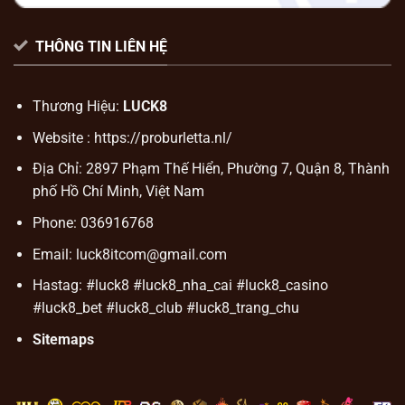
THÔNG TIN LIÊN HỆ
Thương Hiệu:
LUCK8
Website :
https://proburletta.nl/
Địa Chỉ:
2897 Phạm Thế Hiển, Phường 7, Quận 8, Thành
phố Hồ Chí Minh, Việt Nam
Phone: 0
36916768
Email:
luck8itcom@gmail.com
Hastag: #luck8 #luck8_nha_cai #luck8_casino
#luck8_bet #luck8_club #luck8_trang_chu
Sitemaps