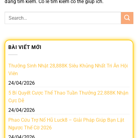
đang tìm kiếm. Có lẽ tìm kiếm có thể giúp ích.
BÀI VIẾT MỚI
Thưởng Sinh Nhật 28,888K Siêu Khủng Nhất Tri Ân Hội
Viên
24/04/2026
5 Bí Quyết Cược Thể Thao Tuần Thưởng 22.888K Nhận
Cực Dễ
24/04/2026
Phao Cứu Trợ Nổ Hũ Luck8 – Giải Pháp Giúp Bạn Lật
Ngược Thế Cờ 2026
24/04/2026