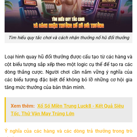
Tìm hiểu quy tắc chơi và cách nhận thưởng nổ hũ đổi thưởng
Loại hình quay hũ đổi thưởng được cấu tạo từ các hàng và
cột biểu tượng sắp xếp theo một logic cụ thể để tạo ra các
dòng thắng cược. Người chơi cần nắm vững ý nghĩa của
các biểu tượng đặc biệt để không bỏ lỡ những cơ hội gia
tăng mức thưởng của bản thân mình.
Xem thêm:
Xổ Số Miền Trung Luck8 - Kết Quả Siêu
Tốc, Thử Vận May Trúng Lớn
Ý nghĩa của các hàng và các dòng trả thưởng trong trò