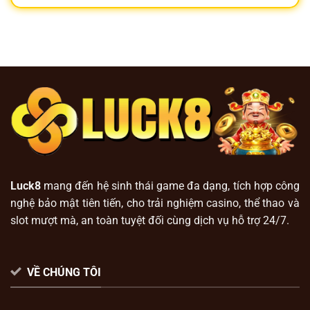
Luck8
mang đến hệ sinh thái game đa dạng, tích hợp công
nghệ bảo mật tiên tiến, cho trải nghiệm casino, thể thao và
slot mượt mà, an toàn tuyệt đối cùng dịch vụ hỗ trợ 24/7.
VỀ CHÚNG TÔI