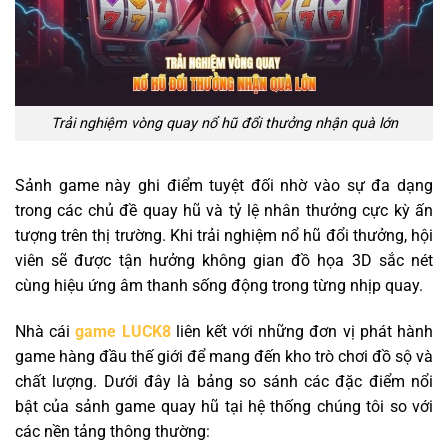
Trải nghiệm vòng quay nổ hũ đổi thưởng nhận quà lớn
Sảnh game này ghi điểm tuyệt đối nhờ vào sự đa dạng
trong các chủ đề quay hũ và tỷ lệ nhân thưởng cực kỳ ấn
tượng trên thị trường. Khi trải nghiệm nổ hũ đổi thưởng, hội
viên sẽ được tận hưởng không gian đồ họa 3D sắc nét
cùng hiệu ứng âm thanh sống động trong từng nhịp quay.
Nhà cái
game LUCK8
liên kết với những đơn vị phát hành
game hàng đầu thế giới để mang đến kho trò chơi đồ sộ và
chất lượng. Dưới đây là bảng so sánh các đặc điểm nổi
bật của sảnh game quay hũ tại hệ thống chúng tôi so với
các nền tảng thông thường: