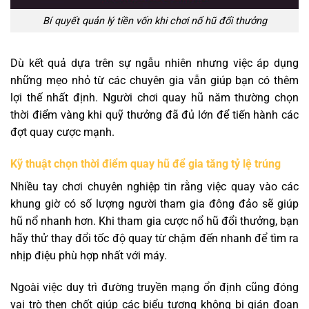
Bí quyết quản lý tiền vốn khi chơi nổ hũ đổi thưởng
Dù kết quả dựa trên sự ngẫu nhiên nhưng việc áp dụng
những mẹo nhỏ từ các chuyên gia vẫn giúp bạn có thêm
lợi thế nhất định. Người chơi quay hũ năm thường chọn
thời điểm vàng khi quỹ thưởng đã đủ lớn để tiến hành các
đợt quay cược mạnh.
Kỹ thuật chọn thời điểm quay hũ để gia tăng tỷ lệ trúng
Nhiều tay chơi chuyên nghiệp tin rằng việc quay vào các
khung giờ có số lượng người tham gia đông đảo sẽ giúp
hũ nổ nhanh hơn. Khi tham gia cược nổ hũ đổi thưởng, bạn
hãy thử thay đổi tốc độ quay từ chậm đến nhanh để tìm ra
nhịp điệu phù hợp nhất với máy.
Ngoài việc duy trì đường truyền mạng ổn định cũng đóng
vai trò then chốt giúp các biểu tượng không bị gián đoạn