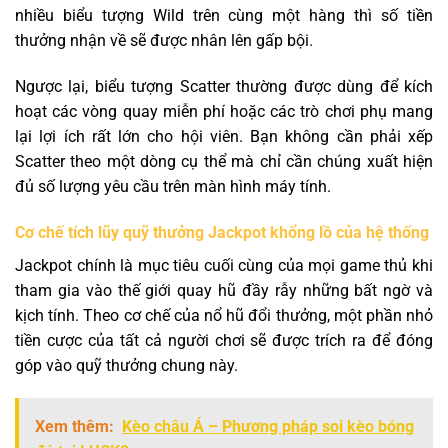
nhiều biểu tượng Wild trên cùng một hàng thì số tiền
thưởng nhận về sẽ được nhân lên gấp bội.
Ngược lại, biểu tượng Scatter thường được dùng để kích
hoạt các vòng quay miễn phí hoặc các trò chơi phụ mang
lại lợi ích rất lớn cho hội viên. Bạn không cần phải xếp
Scatter theo một dòng cụ thể mà chỉ cần chúng xuất hiện
đủ số lượng yêu cầu trên màn hình máy tính.
Cơ chế tích lũy quỹ thưởng Jackpot khổng lồ của hệ thống
Jackpot chính là mục tiêu cuối cùng của mọi game thủ khi
tham gia vào thế giới quay hũ đầy rẫy những bất ngờ và
kịch tính. Theo cơ chế của nổ hũ đổi thưởng, một phần nhỏ
tiền cược của tất cả người chơi sẽ được trích ra để đóng
góp vào quỹ thưởng chung này.
Xem thêm:
Kèo châu Á – Phương pháp soi kèo bóng