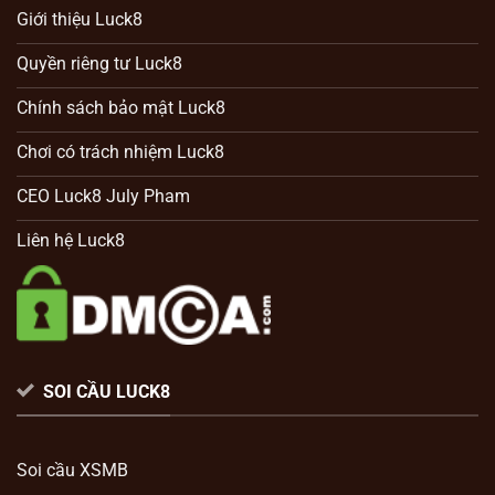
Giới thiệu Luck8
Quyền riêng tư Luck8
Chính sách bảo mật Luck8
Chơi có trách nhiệm Luck8
CEO Luck8 July Pham
Liên hệ Luck8
SOI CẦU LUCK8
Soi cầu XSMB