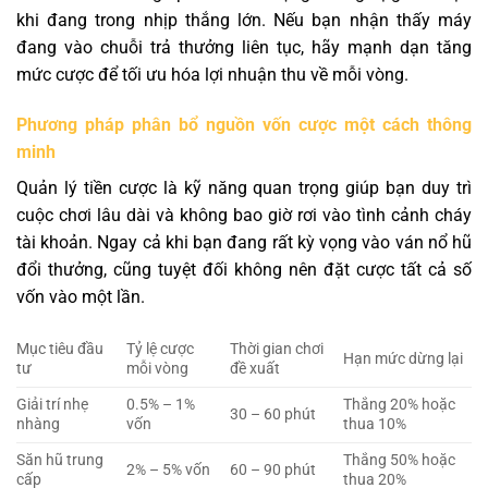
khi đang trong nhịp thắng lớn. Nếu bạn nhận thấy máy
đang vào chuỗi trả thưởng liên tục, hãy mạnh dạn tăng
mức cược để tối ưu hóa lợi nhuận thu về mỗi vòng.
Phương pháp phân bổ nguồn vốn cược một cách thông
minh
Quản lý tiền cược là kỹ năng quan trọng giúp bạn duy trì
cuộc chơi lâu dài và không bao giờ rơi vào tình cảnh cháy
tài khoản. Ngay cả khi bạn đang rất kỳ vọng vào ván nổ hũ
đổi thưởng, cũng tuyệt đối không nên đặt cược tất cả số
vốn vào một lần.
Mục tiêu đầu
Tỷ lệ cược
Thời gian chơi
Hạn mức dừng lại
tư
mỗi vòng
đề xuất
Giải trí nhẹ
0.5% – 1%
Thắng 20% hoặc
30 – 60 phút
nhàng
vốn
thua 10%
Săn hũ trung
Thắng 50% hoặc
2% – 5% vốn
60 – 90 phút
cấp
thua 20%