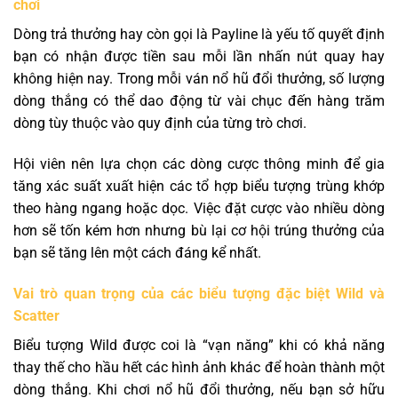
chơi
Dòng trả thưởng hay còn gọi là Payline là yếu tố quyết định
bạn có nhận được tiền sau mỗi lần nhấn nút quay hay
không hiện nay. Trong mỗi ván nổ hũ đổi thưởng, số lượng
dòng thắng có thể dao động từ vài chục đến hàng trăm
dòng tùy thuộc vào quy định của từng trò chơi.
Hội viên nên lựa chọn các dòng cược thông minh để gia
tăng xác suất xuất hiện các tổ hợp biểu tượng trùng khớp
theo hàng ngang hoặc dọc. Việc đặt cược vào nhiều dòng
hơn sẽ tốn kém hơn nhưng bù lại cơ hội trúng thưởng của
bạn sẽ tăng lên một cách đáng kể nhất.
Vai trò quan trọng của các biểu tượng đặc biệt Wild và
Scatter
Biểu tượng Wild được coi là “vạn năng” khi có khả năng
thay thế cho hầu hết các hình ảnh khác để hoàn thành một
dòng thắng. Khi chơi nổ hũ đổi thưởng, nếu bạn sở hữu