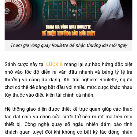
Tham gia vòng quay Roulette để nhận thưởng lớn mỗi ngày
Sảnh cược này tại
LUCK 8
mang lại sự hào hứng đặc biệt
nhờ vào tốc độ diễn ra ván đấu nhanh và bảng tỷ lệ trả
thưởng vô cùng đa dạng. Khi trải nghiệm Roulette, người
chơi có thể dễ dàng bắt đầu với nhiều mức cược khác nhau
tùy thuộc vào điều kiện tài chính cá nhân.
Hệ thống giao diện được thiết kế trực quan giúp các thao
tác đặt chíp và chọn cửa cược trở nên mượt mà trên mọi
thiết bị. Công nghệ quay số ngẫu nhiên đảm bảo tính
khách quan tuyệt đối khi không có bất kỳ tác động nhân