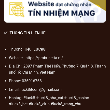
THÔNG TIN LIÊN HỆ
Thương Hiệu:
LUCK8
Website :
https://proburletta.nl/
Địa Chỉ:
2897 Phạm Thế Hiển, Phường 7, Quận 8, Thành
phố Hồ Chí Minh, Việt Nam
Phone: 0
36916768
Email:
luck8itcom@gmail.com
Hastag: #luck8 #luck8_nha_cai #luck8_casino
#luck8_bet #luck8_club #luck8_trang_chu