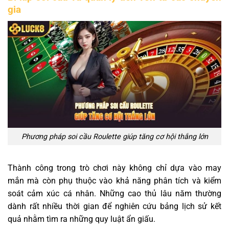
gia
Phương pháp soi cầu Roulette giúp tăng cơ hội thắng lớn
Thành công trong trò chơi này không chỉ dựa vào may
mắn mà còn phụ thuộc vào khả năng phân tích và kiểm
soát cảm xúc cá nhân. Những cao thủ lâu năm thường
dành rất nhiều thời gian để nghiên cứu bảng lịch sử kết
quả nhằm tìm ra những quy luật ẩn giấu.