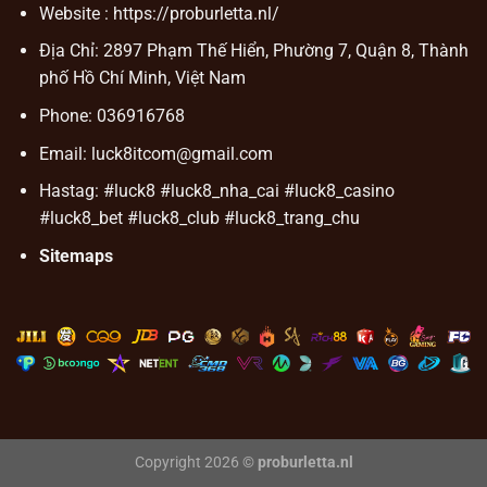
Website :
https://proburletta.nl/
Địa Chỉ:
2897 Phạm Thế Hiển, Phường 7, Quận 8, Thành
phố Hồ Chí Minh, Việt Nam
Phone: 0
36916768
Email:
luck8itcom@gmail.com
Hastag: #luck8 #luck8_nha_cai #luck8_casino
#luck8_bet #luck8_club #luck8_trang_chu
Sitemaps
Copyright 2026 ©
proburletta.nl