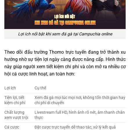
Lợi ích nổi bật khi xem đá gà tại Campuchia online
Theo dõi đấu trường Thomo trực tuyến đang trở thành xu
hướng nhờ sự tiện lợi ngày càng được nâng cấp. Hình thức
này giúp người xem tiết kiệm chi phí và còn mở ra nhiều cơ
hội cá cược linh hoạt, an toàn hơn:
Lợi ích
Cụ thể
Tiện lợi, tiết
Xem đá gà mọi lúc mọi nơi, không tốn thời gian hay
kiệm chi phí
chi phí di chuyển
Chất lượng
Livestream full HD, hình ảnh rõ nét, âm thanh chân
xem vượt trội
thực
Cá cược
Đặt cược trực tuyến dễ thao tác, xử lý kết quả