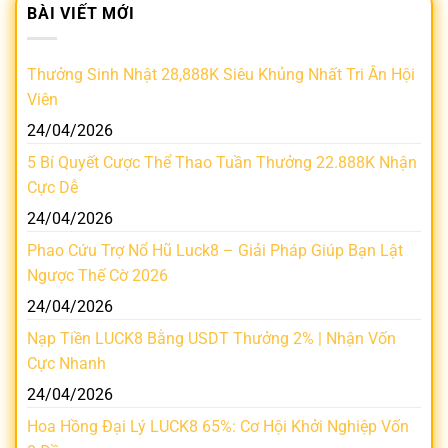
BÀI VIẾT MỚI
Thưởng Sinh Nhật 28,888K Siêu Khủng Nhất Tri Ân Hội
Viên
24/04/2026
5 Bí Quyết Cược Thể Thao Tuần Thưởng 22.888K Nhận
Cực Dễ
24/04/2026
Phao Cứu Trợ Nổ Hũ Luck8 – Giải Pháp Giúp Bạn Lật
Ngược Thế Cờ 2026
24/04/2026
Nạp Tiền LUCK8 Bằng USDT Thưởng 2% | Nhận Vốn
Cực Nhanh
24/04/2026
Hoa Hồng Đại Lý LUCK8 65%: Cơ Hội Khởi Nghiệp Vốn