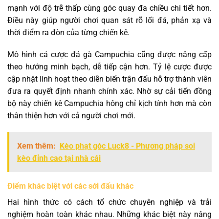
mạnh với độ trễ thấp cùng góc quay đa chiều chi tiết hơn.
Điều này giúp người chơi quan sát rõ lối đá, phản xạ và
thời điểm ra đòn của từng chiến kê.
Mô hình cá cược đá gà Campuchia cũng được nâng cấp
theo hướng minh bạch, dễ tiếp cận hơn. Tỷ lệ cược được
cập nhật linh hoạt theo diễn biến trận đấu hỗ trợ thành viên
đưa ra quyết định nhanh chính xác. Nhờ sự cải tiến đồng
bộ này chiến kê Campuchia hông chỉ kịch tính hơn mà còn
thân thiện hơn với cả người chơi mới.
Xem thêm:
Kèo phạt góc Luck8 - Phương pháp soi
kèo đỉnh cao tại nhà cái
Điểm khác biệt với các sới đấu khác
Hai hình thức có cách tổ chức chuyên nghiệp và trải
nghiệm hoàn toàn khác nhau. Những khác biệt này nâng