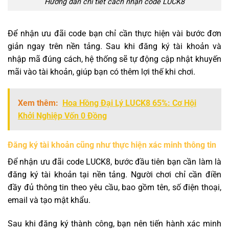
Hướng dẫn chi tiết cách nhận code LUCK8
Để nhận ưu đãi code bạn chỉ cần thực hiện vài bước đơn
giản ngay trên nền tảng. Sau khi đăng ký tài khoản và
nhập mã đúng cách, hệ thống sẽ tự động cập nhật khuyến
mãi vào tài khoản, giúp bạn có thêm lợi thế khi chơi.
Xem thêm:
Hoa Hồng Đại Lý LUCK8 65%: Cơ Hội
Khởi Nghiệp Vốn 0 Đồng
Đăng ký tài khoản cũng như thực hiện xác minh thông tin
Để nhận ưu đãi code LUCK8, bước đầu tiên bạn cần làm là
đăng ký tài khoản tại nền tảng. Người chơi chỉ cần điền
đầy đủ thông tin theo yêu cầu, bao gồm tên, số điện thoại,
email và tạo mật khẩu.
Sau khi đăng ký thành công, bạn nên tiến hành xác minh