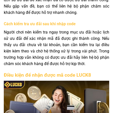
Nếu gặp vấn đề, bạn có thể liên hệ bộ phận chăm sóc
khách hàng để được hỗ trợ nhanh chóng.
Cách kiểm tra ưu đãi sau khi nhập code
Người chơi nên kiểm tra ngay trong mục ưu đãi hoặc lịch
sử ưu đãi để xác nhận mã đã được ghi thành công. Nếu
thấy ưu đãi chưa về tài khoản, bạn cần kiểm tra lại điều
kiện kèm theo và chờ hệ thống xử lý trong vài phút. Trong
trường hợp vẫn không có được ưu đãi hãy liên hệ bộ phận
chăm sóc khách hàng để được hỗ trợ kịp thời.
Điều kiện để nhận được mã code LUCK8