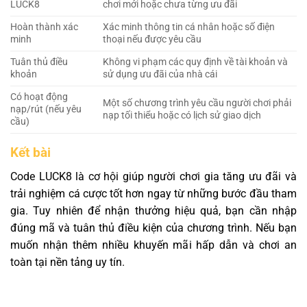
LUCK8
chơi mới hoặc chưa từng ưu đãi
Hoàn thành xác
Xác minh thông tin cá nhân hoặc số điện
minh
thoại nếu được yêu cầu
Tuân thủ điều
Không vi phạm các quy định về tài khoản và
khoản
sử dụng ưu đãi của nhà cái
Có hoạt động
Một số chương trình yêu cầu người chơi phải
nạp/rút (nếu yêu
nạp tối thiểu hoặc có lịch sử giao dịch
cầu)
Kết bài
Code LUCK8 là cơ hội giúp người chơi gia tăng ưu đãi và
trải nghiệm cá cược tốt hơn ngay từ những bước đầu tham
gia. Tuy nhiên để nhận thưởng hiệu quả, bạn cần nhập
đúng mã và tuân thủ điều kiện của chương trình. Nếu bạn
muốn nhận thêm nhiều khuyến mãi hấp dẫn và chơi an
toàn tại nền tảng uy tín.