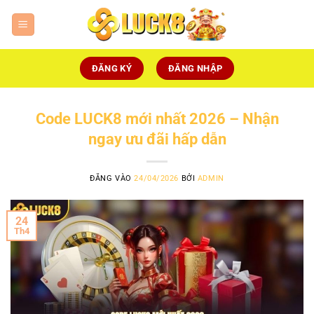
Bỏ
qua
nội
dung
ĐĂNG KÝ
ĐĂNG NHẬP
Code LUCK8 mới nhất 2026 – Nhận
ngay ưu đãi hấp dẫn
ĐĂNG VÀO
24/04/2026
BỞI
ADMIN
24
Th4