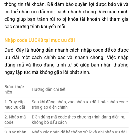
thông tin tài khoản. Để đảm bảo quyền lợi được bảo vệ và
có thể nhận ưu đãi một cách nhanh chóng. Việc xác minh
cũng giúp bạn tránh rủi ro bị khóa tài khoản khi tham gia
các chương trình khuyến mãi.
Nhập code LUCK8 tại mục ưu đãi
Dưới đây là hướng dẫn nhanh cách nhập code để có được
ưu đãi một cách chính xác và nhanh chóng. Việc nhập
đúng mã và theo đúng trình tự sẽ giúp bạn nhận thưởng
ngay lập tức mà không gặp lỗi phát sinh.
Bước thực
Hướng dẫn chi tiết
hiện
1. Truy cập
Sau khi đăng nhập, vào phần ưu đãi hoặc nhập code
mục ưu đãi
trên giao diện chính
2. Nhập mã
Điền đúng mã code theo chương trình đang diễn ra,
code
không bỏ dấu cách
3. Xác nhận
Nhấn xác nhận để hệ thống xử lý và ghi nhận ưu đãi