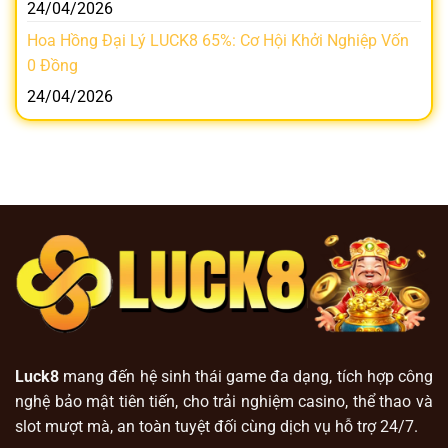
24/04/2026
Hoa Hồng Đại Lý LUCK8 65%: Cơ Hội Khởi Nghiệp Vốn
0 Đồng
24/04/2026
Luck8
mang đến hệ sinh thái game đa dạng, tích hợp công
nghệ bảo mật tiên tiến, cho trải nghiệm casino, thể thao và
slot mượt mà, an toàn tuyệt đối cùng dịch vụ hỗ trợ 24/7.