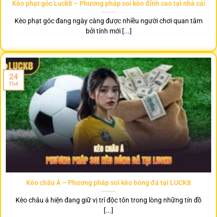
Kèo phạt góc Luck8 – Phương pháp soi kèo đỉnh cao tại nhà cái
Kèo phạt góc đang ngày càng được nhiều người chơi quan tâm
bởi tính mới [...]
24
Th4
Kèo châu Á – Phương pháp soi kèo bóng đá tại LUCK8
Kèo châu á hiện đang giữ vị trí độc tôn trong lòng những tín đồ
[...]