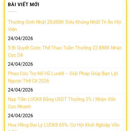
BÀI VIẾT MỚI
Thưởng Sinh Nhật 28,888K Siêu Khủng Nhất Tri Ân Hội
Viên
24/04/2026
5 Bí Quyết Cược Thể Thao Tuần Thưởng 22.888K Nhận
Cực Dễ
24/04/2026
Phao Cứu Trợ Nổ Hũ Luck8 – Giải Pháp Giúp Bạn Lật
Ngược Thế Cờ 2026
24/04/2026
Nạp Tiền LUCK8 Bằng USDT Thưởng 2% | Nhận Vốn
Cực Nhanh
24/04/2026
Hoa Hồng Đại Lý LUCK8 65%: Cơ Hội Khởi Nghiệp Vốn