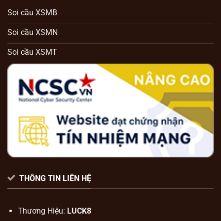
Soi cầu XSMB
Soi cầu XSMN
Soi cầu XSMT
THÔNG TIN LIÊN HỆ
Thương Hiệu:
LUCK8