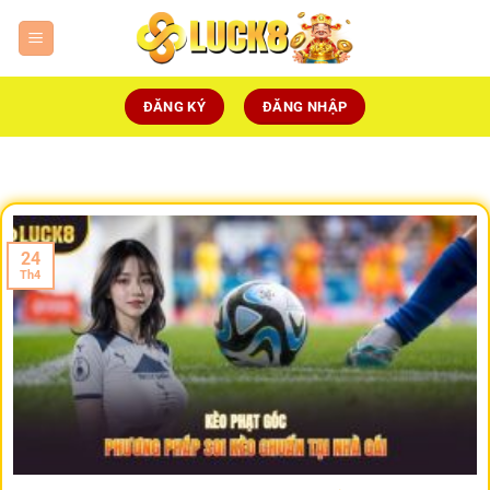
Bỏ
qua
nội
dung
ĐĂNG KÝ
ĐĂNG NHẬP
24
Th4